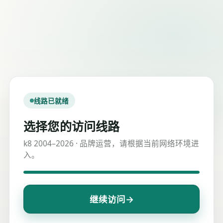
线路已就绪
选择您的访问线路
k8 2004–2026 · 品牌运营，请根据当前网络环境进
入。
→
继续访问